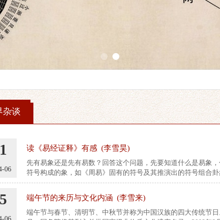
1
2
界杂谈
1
读《易经证释》有感 (李雪昊)
先有易象还是先有易数？回答这个问题，先要知道什么是易象，
4-06
符号构成的象，如《周易》固有的符号及其推演出的符号组合卦
者称为“物象”。
5
端午节的来历与文化内涵 (李雪来)
端午节与春节、清明节、中秋节并称为中国汉族的四大传统节日。自
4-06