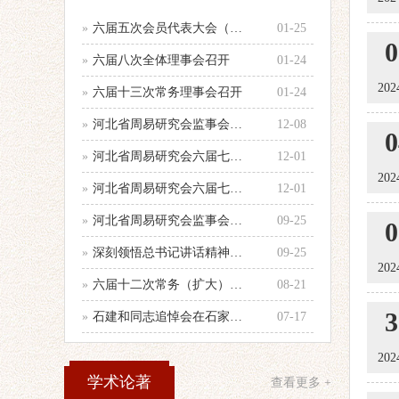
»
六届五次会员代表大会（乙巳年会）举行
01-25
0
»
六届八次全体理事会召开
01-24
202
»
六届十三次常务理事会召开
01-24
»
河北省周易研究会监事会召开年度第二次
12-08
0
»
河北省周易研究会六届七次全体理事会顺
12-01
202
»
河北省周易研究会六届七次理事会会议纪
12-01
»
河北省周易研究会监事会召开会议
09-25
0
»
深刻领悟总书记讲话精神，认真做好当前
09-25
202
»
六届十二次常务（扩大）会议召开
08-21
3
»
石建和同志追悼会在石家庄殡仪馆举行
07-17
202
学术论著
查看更多 +