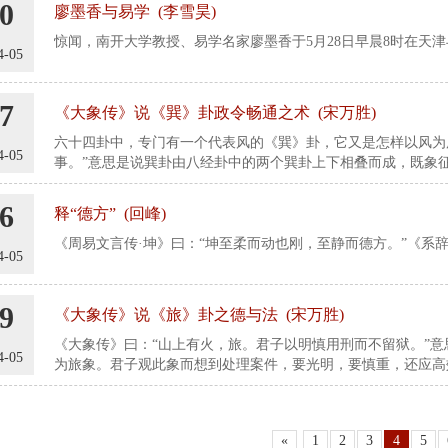
0
廖墨香与易学 (李雪昊)
惊闻，南开大学教授、易学名家廖墨香于5月28日早晨8时在天
4-05
7
《大象传》说《巽》卦政令畅通之术 (宋万胜)
六十四卦中，专门有一个代表风的《巽》卦，它又是怎样以风为
4-05
事。”意思是说巽卦由八经卦中的两个巽卦上下相叠而成，既象
随顺于下。
6
释“德方” (回峰)
《周易文言传·坤》曰：“坤至柔而动也刚，至静而德方。”《系
4-05
9
《大象传》说《旅》卦之德与法 (宋万胜)
《大象传》曰：“山上有火，旅。君子以明慎用刑而不留狱。”
4-05
为旅象。君子观此象而想到处理案件，要光明，要慎重，还应高
«
1
2
3
4
5