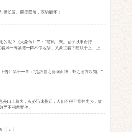
津与世长辞。巨星陨落，深切缅怀！
用的呢？《大象传》曰：“随风，巽。君子以申命行
征着风一阵紧随一阵不停地刮，又象征着下随顺于上、上也
辞上传》第十一章：“是故蓍之德圆而神，卦之德方以知。”
意思是山上着火，火势迅速蔓延，人们不得不背井离乡，故
效而不积留案件。
6
»