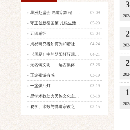
3
»
星洲赴盛会 易道启新程——参加第33
07-09
202
»
守正创新循国策 扎根生活践国学 —
05-20
2
»
五四感怀
05-04
»
周易研究者如何为和谐社会建设服务的心
04-24
202
»
《周易》中的阴阳轩轾观念浅析——以十
04-21
2
»
无名铸文明——远古集体智慧的文化图腾
03-26
202
»
正定夜游有感
03-19
»
一盏煤油灯
03-19
1
»
易学术数助力民族文化主体性建设
03-18
202
»
易学、术数与佛道宗教之辨别
03-15