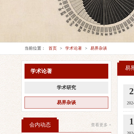
当前位置：
首页
>
学术论著
>
易界杂谈
易
学术论著
学术研究
2
易界杂谈
202
1
会内动态
查看更多 +
202