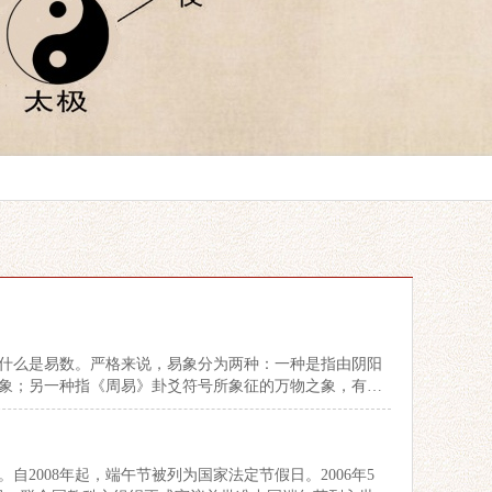
什么是易数。严格来说，易象分为两种：一种是指由阴阳
象；另一种指《周易》卦爻符号所象征的万物之象，有学
2008年起，端午节被列为国家法定节假日。2006年5