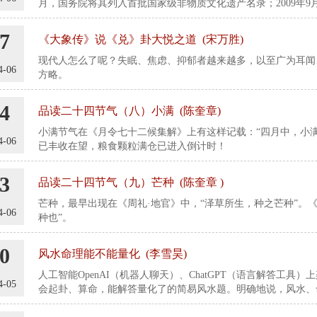
月，国务院将其列入首批国家级非物质文化遗产名录；2009年
非物质文化遗产，成为中国首个入选世界非遗的节日。
7
《大象传》说《兑》卦大悦之道 (宋万胜)
现代人怎么了呢？失眠、焦虑、抑郁者越来越多，以至广为耳闻
4-06
方略。
4
品读二十四节气（八）小满 (陈奎章)
小满节气在《月令七十二候集解》上有这样记载：“四月中，小
4-06
已丰收在望，粮食颗粒满仓已进入倒计时！
3
品读二十四节气（九）芒种 (陈奎章 )
芒种，最早出现在《周礼·地官》中，“泽草所生，种之芒种”。
4-06
种也”。
0
风水命理能不能量化 (李雪昊)
人工智能OpenAI（机器人聊天）、ChatGPT（语言解答工具）
4-05
会起卦、算命，能解答量化了的简易风水题。明确地说，风水、
水、命理等玄学数术该走化繁为简的路子。