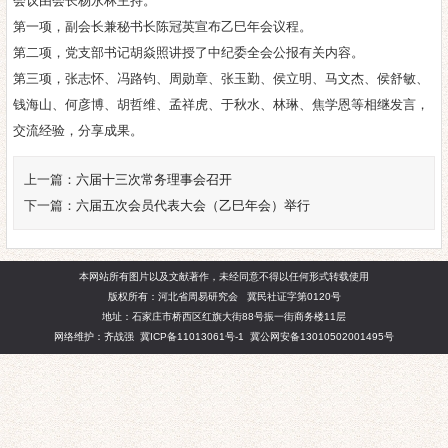
会议由会长杨永林主持。
第一项，副会长兼秘书长陈冠英宣布乙巳年会议程。
第二项，党支部书记胡焱照讲授了中纪委全会公报有关内容。
第三项，张志怀、冯路钧、周勋章、张玉勤、侯立明、马文杰、侯舒敏、
钱海山、何彦博、胡哲维、孟祥虎、于秋水、林琳、焦学恩等相继发言，
交流经验，分享成果。
上一篇：
六届十三次常务理事会召开
下一篇：
六届五次会员代表大会（乙巳年会）举行
本网站所有图片以及文献著作，未经同意不得以任何形式转载使用
版权所有：河北省周易研究会 冀民社证字第0120号
地址：石家庄市桥西区红旗大街88号振一街商务楼11层
网络维护：齐战强
冀ICP备11013061号-1
冀公网安备13010502001495号