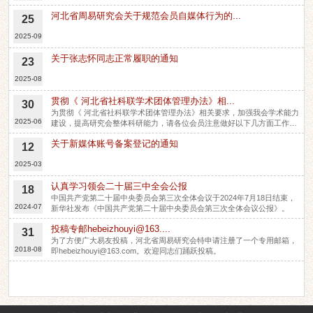
河北省周易研究会关于规范会员自媒体行为的...
25
2025-09
关于张志怀同志正常履职的通知
23
2025-08
贯彻《 河北省社科联学术团体管理办法》相...
30
为贯彻《 河北省社科联学术团体管理办法》相关要求，加强我会学术能力
2025-06
建设，提高研究会整体科研能力，请各位会员注意做好以下几方面工作。
1.优化个人学术发展支持体系，加强相关学术研究。2.开展讲座、授课、
关于新媒体账号备案登记的通知
参加学术活动，做好图片、视频的留存。3.学术著作的发表，职称、学历
12
的变化请及时通报秘书处。4.推荐会员时，中共党员以及有高级职称、高
2025-03
学历、重要科研成果的专业人才优先考虑，提升会员队伍整体素质。
认真学习领会二十届三中全会公报
18
中国共产党第二十届中央委员会第三次全体会议于2024年7月18日结束，
2024-07
新华社发布《中国共产党第二十届中央委员会第三次全体会议公报》。
投稿专邮hebeizhouyi@163....
31
为了方便广大易友投稿，河北省周易研究会特申请注册了一个专用邮箱，
2018-08
即hebeizhouyi@163.com。欢迎同志们踊跃投稿。