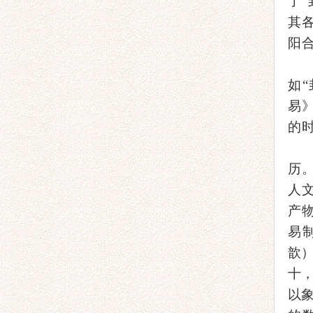
了
其
阳
如“
易
的
历
人
产
易
歆
十
以