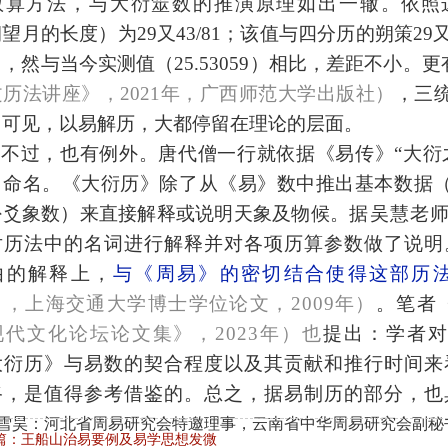
数
算方法，与大衍筮数的推演原理如出一辙。
依
照
朔望月的长度）为
29又43/81；该值与四分历的朔策29又
用，然与
当今
实测值（
25.53059）相比，差距不小
文历法讲座》，
2021年，广西师范大学出版社）
，三
。可见，以易解历，大都停留在理论的层面。
不过，也有例外。唐代僧一行
就
依据《易传》
“大衍
》命名。《大衍历》除了从《易》数中推出基本数据
卦爻象数）来直接解释或说明天象及物候。
据吴慧老
对历法中的名词进行解释并对各项历算参数做了说明
由的解释上，
与《周易》的密切结合使得这部历
》，上海交通大学博士学位论文，
2009年）
。笔者
现代文化论坛论文集》，
2023年）
也
提出：学者
大衍历》与易数的契合程度以及其贡献和推行时间来
路，是值得参考借鉴的。
总之
，据易制历的部分
，也
雪昊：河北省周易研究会特邀理事，云南省中华周易研究会副秘
篇：王船山治易要例及易学思想发微