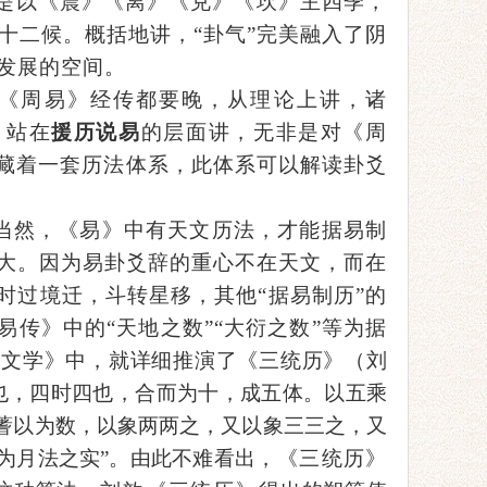
即是以《震》《离》《兑》《坎》主四季，
十二候。概括地讲，“卦气”完美融入了阴
发展的空间。
比《周易》经传都要晚，从理论上讲，诸
，
站在
援历说易
的层面讲，无非是对《周
藏着一套历法体系，
此体系可以解读卦爻
当然，《易》中有天文历法，才能据易制
大。因为易卦爻辞的重心不在天文，而在
时过境迁，斗转星移，其他“据易制历”的
易传》中的“天地之数”“大衍之数”等为据
天文学》中，就详细推演了《三统历》（刘
也，四时四也，合而为十，成五体。以五乘
蓍以为数，以象两两之，又以象三三之，又
为月法之实”。
由此
不难看出
，
《
三统历
》