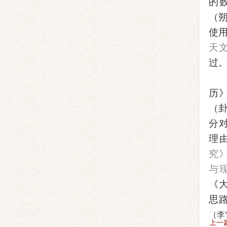
的
（
使
天
过
历
（
分
理
究
与
《
思
（李
上一