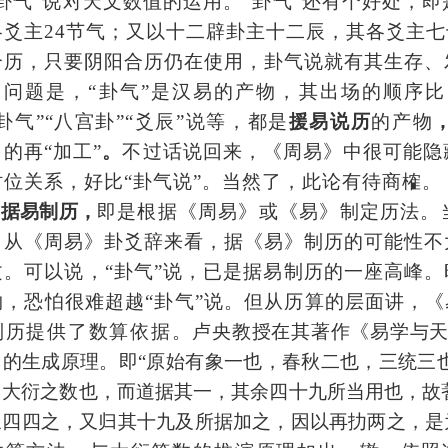
“卦气”说对天文数值的运用。“卦气”还有个好处，
各爻主24节气；又以十二辟卦主十二辰，其各爻主七
合历，只要阴阳合历
仍
在使用，卦气说就有其生存、
问题是，
“卦气”是汉易的产物，其出场的顺序
卦气”“八宫卦”“爻辰”说等，都是
援易说历
的产物
》的再
“加工”
。
不过话说回来，《周易》中很可能隐
时位关系，好比
“卦气说”。当然了，此论
有待商榷。
据易制历
，
即是根据《周易》或《易》制定历法。
。从《周易》卦爻辞来看，据《易》制历的可能性不
文。可以说，
“卦气”说，已是据易制历的一座高峰。
物，恐怕很难超越“卦气”说。但从历算的层面讲，《
制历提供了数算依据。
卢央教授在其著作《易学与
）的生成原理。即
“原始有象一也，春秋二也，三统三
，大衍之数也，而道据其一，其余四十九所当用也，故
象四四之，又归其十九及所据加之，因以再扐两之，是