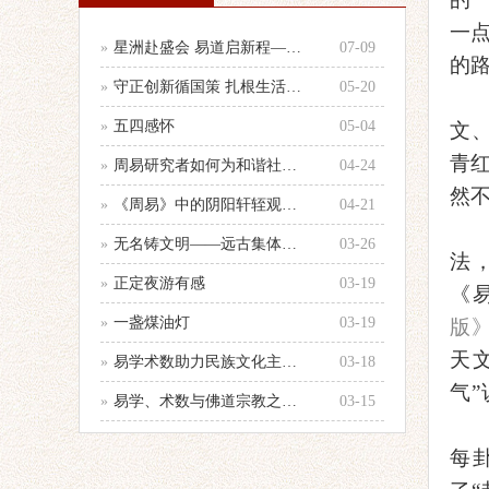
一
»
星洲赴盛会 易道启新程——参加第33
07-09
的
»
守正创新循国策 扎根生活践国学 —
05-20
»
五四感怀
05-04
文
青
»
周易研究者如何为和谐社会建设服务的心
04-24
然
»
《周易》中的阴阳轩轾观念浅析——以十
04-21
»
无名铸文明——远古集体智慧的文化图腾
03-26
法
»
正定夜游有感
03-19
《
»
一盏煤油灯
03-19
版》
天
»
易学术数助力民族文化主体性建设
03-18
气
»
易学、术数与佛道宗教之辨别
03-15
每卦