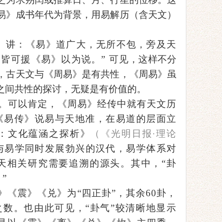
易》成书年代为背景，用易解历（含天文）
要》讲：《易》道广大，无所不包，旁及天
皆可援《易》以为说。” 可见
，这样不分
，古天文与
《
周易
》
是有共性，
《周易》虽
之间共性的探讨，无疑是有价值的。
。可以肯定，《周易》经传中就有天文历
《易传》说易与天地准，在易道的层面立
：文化蕴涵之探析》
（《光明日报
·理论
与易学同时发展勃兴的汉代，易学体系对
天相关研究需要追溯的源头。其中，“卦
”
》《震》《兑》为“四正卦”，其余60卦，
之数
。也
由此可见，
“卦气”较清晰地显示