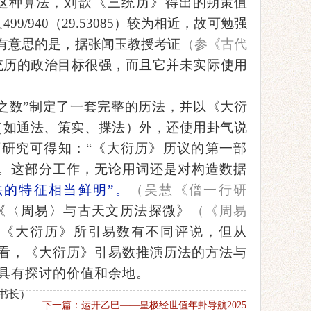
这种算法，
刘歆《三统历》
得出的朔策值
499/940（29.53085）较为相近，故可勉强
。更有意思的是，据张闻玉教授考证
（参《古代
统历的政治目标很强，而且它并未实际使用
之数”
制定了一套完整的历法
，并以《大衍
（如通法、策实、揲法）外，还使用卦气说
师研究
可得知
：
“《大衍历》历议的第一部
。这部分工作，无论用词还是对构造数据
法的特征相当鲜明
”。
（吴慧《僧一行研
《〈周易〉与古天文历法探微》
（《周易
对《大衍历》所引易数有不同评说，但从
看，
《大衍历》
引易数推演历法的方法与
具有探讨的价值和余地。
书长）
下一篇：运开乙巳——皇极经世值年卦导航2025