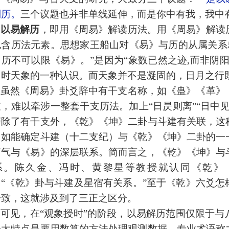
制历。
三个议题也并非单线延伸，而是你中有我，我中
以易解历
，
即用《周易》解读历法。用《周易》解读
包含
历法元素。
思想家王船山对《易》与历的
从属
关系
，
历不可以限《易》。
”是因
为
“象数已然之迹,而非阴
当时天象的一种认识。而天象
并
不是凝固的
，日月之行
虽然《周易》卦爻辞中有干支
名称
，如《蛊》《革》
支，难以
牵涉
一整套干支历法。加上
“日昃则离”“日
辞除了有干支外，《乾》《坤》二卦与斗建有关联，这
，如能确定斗建
（十二支纪）
与《乾》《坤》二卦的一
节气
与《易》的深层联系
。简而言之，《乾》《坤》与
系。陈久金、冯时、黄黎星等教授
就
认同《乾》
：
“《乾》卦与斗建及星宿有关系。”至于《乾》六爻
一致，这就涉及到了三正之区分
。
可见，在
“观象授时”的阶段，以易解历
范围
仅限于
与
一大特点是要用数算的方法处理观测数据，专业术语称