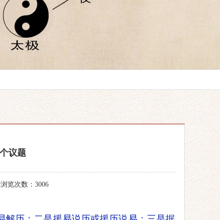
个议题
 浏览次数：3006
易解历
；
二是援易说历或援历说易
；
三是据