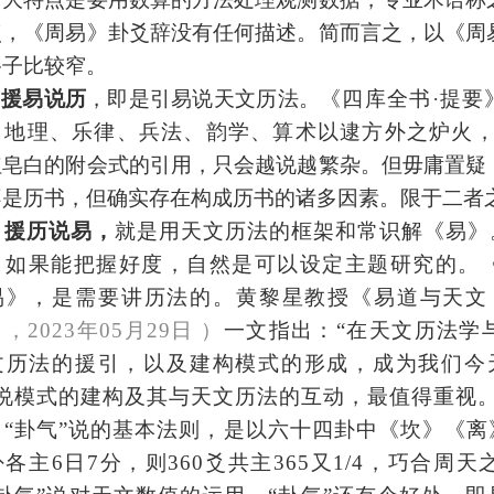
点，《周易》卦爻辞没有任何描述。
简而言之
，以《周
路子比较窄。
援易说历
，即是引易说天文历法。
《四库全书
·提
、地理、乐律、兵法、韵学、算术以逮方外之炉火，
红皂白的附会式的引用，只会越说越繁杂。但毋庸置疑
不是历书，但确实存在构成历书的诸多因素。
限于二者
援历说易，
就是用天文历法的框架和常识解
《
易
》
，如果能把握好度，自然是可以设定主题研究的。
易
》
，
是
需要讲历法的。黄黎星教授《易道与天文
，2023年05月29日 ）
一文指出：
“在天文历法学
文历法的援引，以及建构模式的形成，成为我们今
”说模式的建构及其与天文历法的互动，最值得重视。
“卦气”说的基本法则，是以六十四卦中《坎》《离
各主6日7分，则360爻共主365又1/4，巧合周天