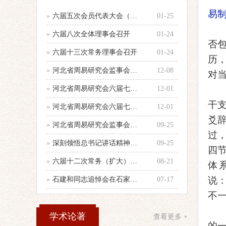
易
»
六届五次会员代表大会（乙巳年会）举行
01-25
»
六届八次全体理事会召开
01-24
否
»
六届十三次常务理事会召开
01-24
历
»
河北省周易研究会监事会召开年度第二次
12-08
对
»
河北省周易研究会六届七次全体理事会顺
12-01
干
»
河北省周易研究会六届七次理事会会议纪
12-01
爻
»
河北省周易研究会监事会召开会议
09-25
过
»
深刻领悟总书记讲话精神，认真做好当前
09-25
四
»
六届十二次常务（扩大）会议召开
08-21
体
说
»
石建和同志追悼会在石家庄殡仪馆举行
07-17
不
学术论著
查看更多 +
的