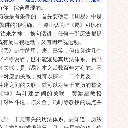
有你，综合显现的。
历法是有条件的，首先
要确定
《周易》
中
是
就讲的很明确。王船山认为
:“《易》可以衍
阳往来之神”。
换句话讲，
任何一部历法都是
既有周日视运动，又有周年视运动。
《巽》卦中的甲、庚、巳等，但仅凭这几个
中见斗”等说辞，也不能窥见其历法体系。易卦
种关联，是《易》本之后数百年才有的。不
一对应
的关系
，就可以
探讨
十二个月及二十
斗建之间的关联，就可以对应干支历的整套
《坤》与斗建之间的关联。黄黎星教授
怎样对应斗建，陈久金、冯时等教授的观点
并
八卦、干支有关的历法体系。要知道，历法
之为求朔闰或推算日、月、行星的位移。这