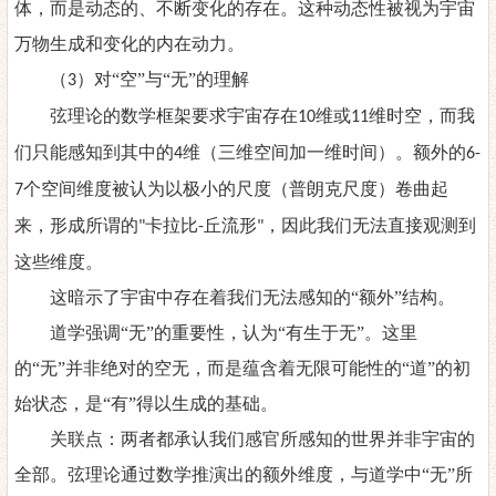
体，而是动态的、不断变化的存在。这种动态性被视为宇宙
万物生成和变化的内在动力。
（
）对“空”与“无”的理解
3
弦理论的数学框架要求宇宙存在
维或
维时空，而我
10
11
们只能感知到其中的
维（三维空间加一维时间）。额外的
4
6-
个空间维度被认为以极小的尺度（普朗克尺度）卷曲起
7
来，形成所谓的
卡拉比
丘流形
，因此我们无法直接观测到
"
-
"
这些维度。
这暗示了宇宙中存在着我们无法感知的
“额外”结构。
道学强调
“无”的重要性，认为“有生于无”。这里
的“无”并非绝对的空无，而是蕴含着无限可能性的“道”的初
始状态，是“有”得以生成的基础。
关联点：两者都承认我们感官所感知的世界并非宇宙的
全部。弦理论通过数学推演出的额外维度，与道学中
“无”所