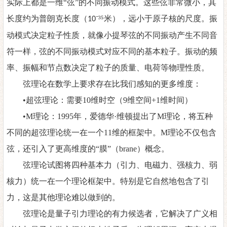
实际上都是一维
“弦”的不同振动模式。这些弦非常微小，其
长度约为普朗克长度（
⁻³⁵米），远小于原子核的尺度。振
10
动模式决定粒子性质，就像小提琴弦的不同振动产生不同音
符一样，弦的不同振动模式对应不同的基本粒子。振动的频
率、振幅和节点数决定了粒子的质量、电荷等物理性质。
弦理论在数学上要求存在比我们感知的更多维度：
•
超弦理论：需要
10
维时空（
9
维空间
+1
维时间）
•M
理论：
1995
年，爱德华
·
维顿提出了
M
理论，将五种
不同的超弦理论统一在一个
11
维的框架中。
M
理论不仅包含
弦，还引入了更高维度的
“
膜
”
（
brane
）概念。
弦理论试图将四种基本力（引力、电磁力、强核力、弱
核力）统一在一个理论框架中。特别是它自然地包含了引
力，这是其他理论难以做到的。
弦理论是量子引力理论的有力候选者，它解决了广义相