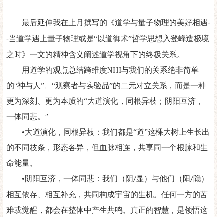
最后延伸我在上月撰写的《道学与量子物理的美好相遇
-
当道学遇上量子物理或是“以道御术”哲学思想入登峰造极境
-
之时》一文的精神含义阐述道学视角下的终极关系。
用道学的观点总结跨维度
NHI
与我们的关系绝非简单
的
“神与人”、“观察者与实验品”的二元对立关系，而是一种
更为深刻、更为本质的“大道演化，同根异枝；阴阳互济，
一体同悲。”
•大道演化，同根异枝：我们都是“道”这棵大树上生长出
的不同枝条，形态各异，但血脉相连，共享同一个根脉和生
命能量。
•阴阳互济，一体同悲：我们（阴
显）与他们（阳
隐）
/
/
相互依存、相互补充，共同构成宇宙的生机。任何一方的苦
难或觉醒，都会在整体中产生共鸣。真正的智慧，是领悟这