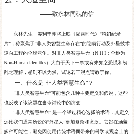
——
致永林同砚的信
永林先生，美利坚即将上映《揭露时代》
“科幻纪录
片”，称聚焦于“非人类智慧生命存在”的隐瞒行动及外星技术
逆向工程的全球竞争。对非人类智慧生命
（
N H I
：全称为
Non-Human Identities
）大白于天下一事或有未知之恐慌和
纷
乱之理解，愚则不以为然。试论若干观点请教于你。
一、什么是
“非人类智慧生命”？
“非人类智慧生命”可能包含几种主要定义和假说，这些
也反映了该议题在当今讨论中的演变。
“非人类智慧生命” 是一个经过精心选择的术语，其定义
远比我们通常所说的“外星人”更加复杂和宽泛。它旨在涵盖
多种可能性，避免因使用传统术语而带来的科学或观念上的