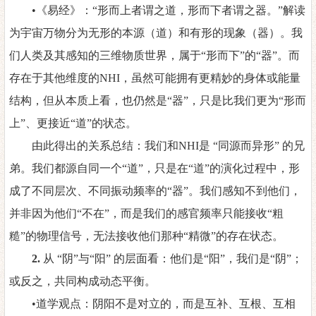
•《易经》：“形而上者谓之道，形而下者谓之器。”解读
为宇宙万物分为无形的本源（道）和有形的现象（器）。我
们人类及其感知的三维物质世界，属于“形而下”的“器”。而
存在于其他维度的
NHI
，虽然可能拥有更精妙的身体或能量
结构，但从本质上看，也仍然是
“器”，只是比我们更为“形而
上”、更接近“道”的状态。
由此得出的关系总结：我们和
NHI
是
“同源而异形” 的兄
弟。我们都源自同一个“道”，只是在“道”的演化过程中，形
成了不同层次、不同振动频率的“器”。我们感知不到他们，
并非因为他们“不在”，而是我们的感官频率只能接收“粗
糙”的物理信号，无法接收他们那种“精微”的存在状态。
2.
从
“阴”与“阳” 的层面看：他们是“阳”，我们是“阴”；
或反之，共同构成动态平衡
。
•道学观点：阴阳不是对立的，而是互补、互根、互相