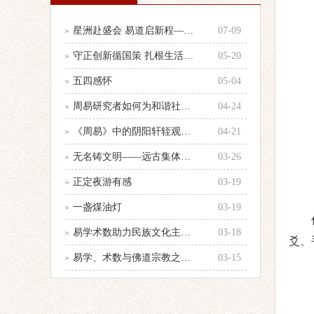
»
星洲赴盛会 易道启新程——参加第33
07-09
»
守正创新循国策 扎根生活践国学 —
05-20
»
五四感怀
05-04
»
周易研究者如何为和谐社会建设服务的心
04-24
»
《周易》中的阴阳轩轾观念浅析——以十
04-21
»
无名铸文明——远古集体智慧的文化图腾
03-26
»
正定夜游有感
03-19
»
一盏煤油灯
03-19
»
易学术数助力民族文化主体性建设
03-18
爻、
»
易学、术数与佛道宗教之辨别
03-15