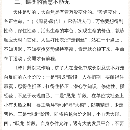
二
、
蝶变的智慧不能无
天体是动的，大自然是有着万般变化的。
“乾道变化，
各正性命。”（《周易·彖传》）它告诉人们，万物要想得到
性命，保住性命，活出生命的本色，实现生命的价值，就该
顺应天时而变化。人生好比表演“走钢丝”，站在一个点上，
不知进退，不知变换姿势保持平衡，肯定就会掉下来。生命
在于运动，变通才有前程。
《乾》卦以龙作喻，讲了人在变化中成长以及变不好走
向反面的六个阶段：一是
“潜龙”阶段。人在初期，要耐得住
寂寞，忍得住折磨，扛得住挤压，潜心学知识、修德性、攒
经验，不急于表现自己。二是“见龙”阶段。在单位或社会上
小有头脸之时，要主动拜“导师”寻“大德”，以期精进，少走
弯路。三是“惕龙”阶段。即将跨越台阶之时，小心无大碍。
四，“跃龙”阶段。自身条件允许，遇有大的发展平台，不要