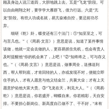
顾及身边人说三道四，大胆地跳上去。五是“飞龙”阶段。可
以自由翱翔之时，要学学大雁群飞，借力行远。六是“亢
龙”阶段。有些人功成名就，易亢奋难自控，要忌前功尽
弃。
细研《乾》卦，蝶变还有三个法门：
①“知至至之，可
与言几也。”（《周易·文言》）意思是说，知道了某件事情
该做，他就一定会去做的人，更容易抓住先机，也会有贵人
及时提醒他“你的机会来了，上吧！”②“知终终之，可与存义
也。”（《周易·文言》）意思是说，做事周全，送佛送到
西，帮人帮到底，才肯回转的人，亦或发现不对，便能立即
住手的人，才有人愿意与他义结金兰，共襄大业；才有上天
愿意护佑他大富大贵。③“飞龙在天，利见大人。”（《周易·
乾》）意思是说，你若盛开，蝴蝶自来。你若精彩，天自安
排。不要担心新岗位、新高度自己做不了、干不好，“未有