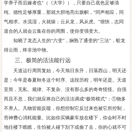
学养子而后嫁者也”（《大学》），只要自己底色足够清
纯、德性足够厚重，那就大胆地亮出旗帜，“同声相应，同
气相求。水流湿，火就燥；云从龙，风从虎。”很快，志同
道合的人就会云集在你的周围，使你变强变大。
知晓了龙态人生的
“六变”，娴熟了通变的“三法”，蛟龙
得云雨，终非池中物。
三
、
极简的活法能行远
天道运行周而复始，今天旭日东升，日落西山，明天还
是；今年是春夏秋冬这个时序、这段历程，明年还是。天道
至简，无私、规律、不复杂、没有那么多的奇奇怪怪。自强
而且不息，我们就应将自己的活法调成
“极简模式”：①物多
不养人。凡物皆能反噬，你想控制它反过来也被它所控制，
劳神费心消耗能量。比如你买辆豪车放在楼下，你会时不时
地往楼下瞧瞧，生怕被人碰下刮下或偷了去，你的心就不可