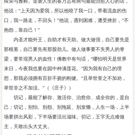
殊荣与雅称。逆袭人生的崔万志有两句最能治愈人心的话，
他说：“上天因为爱我，所以他咬了我一口，带着流血的伤
口，我一路走，不回头！”他说，遇到困难，遭受挫折，“不
抱怨，靠自己！”
内圣才能外王，自助才有天助。做大做强，自己要先是
那根葱，自己要先有那股劲儿。做人做事要不失男人的脊
梁，要常现男人的血性！佛教中有句话，
“哪怕明天是世界
末日，今夜我也要在园中种满莲花。”因为我有自己的理
想，那我必须拥有百折不挠的刚健。“且举世誉之不加劝，
举世非之不加沮。”（《庄子》）
切记，最能了解你、激活你、治愈你、成全你的，是自
己；切记，别怕、别怨、别拖延、别发懒，人生一场，上半
场要拼出风彩，下半场要活出滋味。切记，王字无点难做
主，天敢出头大丈夫。