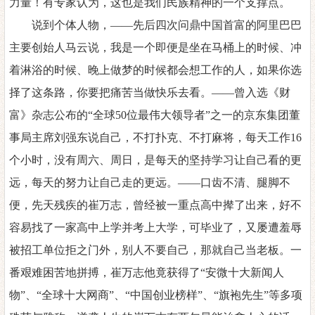
力量！有专家认为，这也是我们民族精神的一个支撑点。
说到个体人物，
——先后四次问鼎中国首富的阿里巴巴
主要创始人马云说，我是一个即便是坐在马桶上的时候、冲
着淋浴的时候、晚上做梦的时候都会想工作的人，如果你选
择了这条路，你要把痛苦当做快乐去看。——曾入选《财
富》杂志公布的“全球50位最伟大领导者”之一的京东集团董
事局主席刘强东说自己，不打扑克、不打麻将，每天工作16
个小时，没有周六、周日，是每天的坚持学习让自己看的更
远，每天的努力让自己走的更远。——口齿不清、腿脚不
便，先天残疾的崔万志，曾经被一重点高中撵了出来，好不
容易找了一家高中上学并考上大学，可毕业了，又屡遭羞辱
被招工单位拒之门外，别人不要自己，那就自己当老板。一
番艰难困苦地拼搏，崔万志他竟获得了“安微十大新闻人
物”、“全球十大网商”、“中国创业榜样”、“旗袍先生”等多项