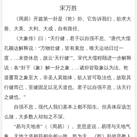
宋万胜
《周易》开篇第一卦是《乾》卦。它告诉我们，欲求大
善、大美、大利、大成，自有路径。
《大象传》曰：
“天行健，君子以自强不息。”唐代大儒
孔颖达解释说：“万物壮健，皆有衰怠，唯天运动日过一
度，…未曾休息，故云‘天行健’”。宋代大儒程颐进一步解释
说：各“卦下《象》解一卦之象，…诸卦皆取象以为法。乾
道覆育之象至大，非圣人莫能体，欲人皆可取法也，故取其
行健而已，至健固足以见天道也。君子以自强不息，法天行
之健也。”
自强不息，现代人我们基本上都不陌生。但具体应该怎
么做，大多数人却知之不深。
“易与天地准”（《周易》）。意思是说，易理与天地气
象、天地之道相符相合相一致。乾为天，《乾》卦就是教人