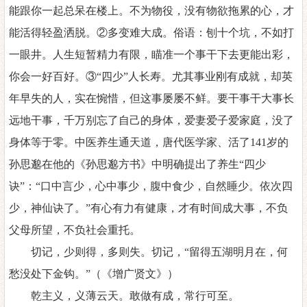
能跟你一起总呆在楼上。不为物役，没有物欲拖累的心，才
能活得轻盈洒脱。②多变难大成。俗语：刨十个坑，不如打
一眼井。人生短暂精力有限，瞄准一个事干下去更能出彩，
你会一好百好。③“四少”人长寿。尤其事业刚有成就，却英
年早失的人，实在惋惜，但这事屡屡不鲜。要干事干大事长
远地干事，千万别忘了自己的身体，爱妻爱子爱家庭，没了
身体等于零。中医养生通天道，唐代医学家、活了141岁的
孙思邈在他的《孙思邈方书》中明确提出了养生“四少
诀”：“口中言少，心中事少，腹中食少，自然睡少。依次四
少，神仙诀了。”有心有力有健康，才有时间成大事，不负
父母所望，不负社会重托。
切记，少则得，多则失。切记，
“留得五湖明月在，何
愁没处下金钩。”（《增广贤文》）
乾主义，义薄云天。敢做有成，常行可至。