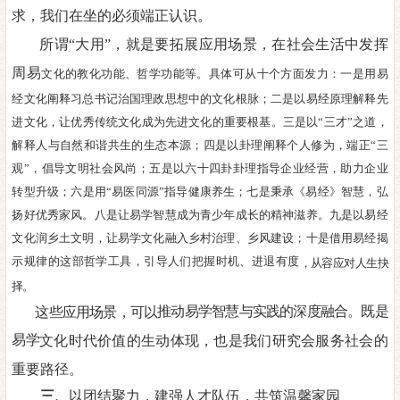
求，我们在坐的必须端正认识。
所谓
“大用”，就是要
拓展应用场景，在社会生活中发挥
周易
文化的教化功能、哲学功能等。具体可从十个方面发力：一是用易
经
文化阐释习总书记治国理政思想中的文化根脉；二
是以易经原理
解
释先
进文化，让优秀传统文化成为先进文化的重要根基。三是以“三
才”之道，
解释人与自然和谐共生的生态本源；四是以卦理阐释个
人修为，端正“三
观”
，倡导文明社会风尚；五是以六十四卦卦理
指导企业经营，助力企业
转型升级；六是用
“易医同源”
指导健康养生；七是
秉承
《易经》智慧，
弘
扬好优秀
家风。八是让易学智慧成为青少年成长的精神滋养。九
是以易经
文化润乡土文明，让易学文化融入乡村治理、乡风建设；十
是借用易经揭
示规律的这部哲学工具，引导人们把握时机
、
进退有度
，
从容应对人生抉
择
。
推动易学智慧与实践的深度融合。既是
这些应用场景，可以
易学
文化时代价值的生动体现，也是我们研究会服务社会的
重要路径。
三、
以团结聚力，建强人才队伍，共筑温馨家园