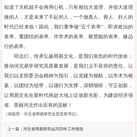
知道了天机就不会再用心机，只有相信大道理
、
并按大道理
做的人，才是未来了不起的
人，一个做真人、善人、好人的
时代已经来临！因此，我们要争做
“五个表率”
，
即讲政治的
表率
、
重团结的表率
、
作学术的表率
、
敬贤能的表率
、
修品
行的表率。
同志们，传承弘扬周易文化，是我们肩负的时代使命；
推动河北易学研究高质量发展，是我们义不容辞的责任。
让
我们以支部委员会精神为指引，以党建为领航
，
以学术为根
基
，
以团结为纽带
，
以德行为支撑，深耕细研
，
守正创新，
让周易文化在新时代燕赵大地上绽放新光彩，为建
设经济强
省、美丽河北作出应有的贡献
！
（胡焱照：河北省周易研究会党支部书记）
上一篇：
河北省周易研究会2025年工作报告