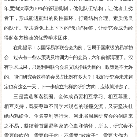
年度淘汰率为
10%
的管理机制，
优化队伍结构，让优者上劣
者下，
形成能进能出的良性循环
，
打造结构合理、素质优良
的队伍。坚决
避免上上下下的
“负面”标签，让研究会成为经
得起各方检验的优
秀学术团体。
在此提示：以国际易学联合会为例，它属于国家级的易学协
会，过去有一些以预测及培训为主的会员，六年前都清理了。没
有学术成果，只是利用联合会名义以挣钱为目的，政策是不允许
的。咱们研究会这样的会员占比例有多大？！我们研究会未来肯
定也有这么一天，下一步确立怎样的研究方向，应该就清楚了。
三是营造和谐氛围。全体成员
要
相互学习、相互尊重、
相互支持，既要尊重不同学术观点的碰
撞交流，又要坚决杜
绝内耗纷争、争
名
夺利等行为。
河北省周易研究会的创建来
之不易，凝结着首届易学家的心血和情怀，所以，研究会不
需要能吹的，需要能干的；不需要
“败家子”，需要大作为。