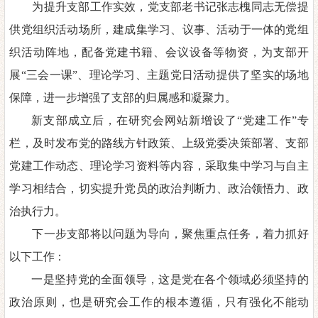
为提升支部工作实效，党支部老书记张志槐同志无偿提
供党组
织活动场所，建成集学习、议事、活动于一体的党组
织活动阵地，配
备党建书籍、会议设备等物资，为支部开
展
“三会一课”、
理论学习、主题党日活动提供了坚实的场地
保障，进一步增强了支
部的归属感和凝聚力。
新支部成立后
，
在研究会网站
新
增设了
“党建工作”专
栏，及时发布党的路线方针政
策、上级党委决策部署、支部
党建工作动态、理论学习资料等内容，
采取集中学习与自主
学习相结合，切实提升党员的政治判断力、政治
领悟力、政
治执行力
。
下一步支部将以问题为导向，聚焦重点任务，着力抓好
以下工
作：
一是坚持党的全面领导
，这是党在各个领域必须坚持的
政治原
则，也是研究会工作的根本遵循，只有强化不能动