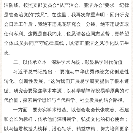
洁防线。按照支部委员会
“从严治
会、
廉洁办会
”要求，纪律
是管会治党的“戒尺”。在这里，我再次郑重声明：回归研究
会日常工作后，我绝不违规花研究会一分钱、绝不违规谋取
任何私利。这既是自我约束
，
也恳请各位同志监督，更希望
全
体成员共同严守纪律底线，以清正廉洁之风净化队伍生
态。
二、以传承立本，深耕学术内核，彰显易学时代价值
习近平总书记指出
：
“要推动中华优秀传统文化创造性
转化、创
新性发展
。
”这为我们开展易学研究提供了根本遵
循。研究会要聚焦
学术本源，以科学精神深挖易学原典的时
代价值，探索易学思维与当代科学、社会发展的结合路径。
一方面，要夯实学术根基。以创会老会长张志春、石建
和会长为标杆，传承他们深耕易学、弘扬文化的初心使命；
以马恒君教授为榜样，潜心钻研、精益求精，努力培育更多