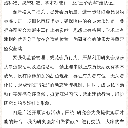
治标准、思想标准、学术
标准
），
及
“三个表率”
建队伍。
要严格入口把关，提升会员质量。进一步修订会员吸纳
标准，进
一步细化审核指标，确保吸纳的会员素质过硬，要
把在研究会发展中工作上有贡献，思想上有格局，学术上有
建树的优秀分子放在合适的位置，为研究会的健康发展奠定
坚实基础。
要强化监督管理，规范会员行为。
严禁利用研究会身份
从事违规活动及迷信活动，禁止理事以
上成员长期没有学术
成果、没有添砖加瓦的占位现象，要让有为者有
位，无为者
让位，
形成
“能进能出”的动态管理
机制
。
同时，
成
员私下活
动也要遵循公序良俗，摒弃江湖习气，禁止迷信行为，维护
研究会的良好社会形象。
四是广泛开展谈心活动
，围绕
“研究会为我提供施展才
能的舞台，我为研究会如何做贡献？”进行交流，大家的主