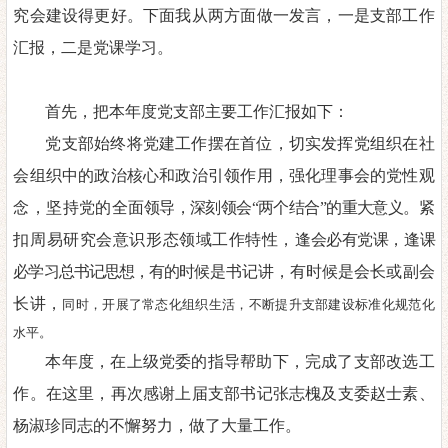
究会建设得更好。
下面我
从两方面做一发言，一是支部工作
汇报，二是党课学
习。
首先，把
本年度
党支部主要工作
汇
报如下
：
党
支部始终将党建工作摆在首位，切实发挥党组织在社
会组织中的政治核心和政治引领作用，强化理事会的党性观
念，坚持党的全
面领导
，
深刻领会
“两个结合”的重大意义。
紧
扣周易研究会意识形
态领域工作特性
，
逢会必有党课
，
逢课
必学习总书记思想，
有的时
候是书记讲，有时候是会长或副会
长讲，
同时，
开展了常态化组织生活，不断提升支部建设标
准化规范化
水平。
本年度，
在
上级党委
的指导帮助下
，完成
了
支部改选工
作。在这里，再次感谢上届支部书记张志槐
及支委赵士素、
杨淑珍同志的不懈努力，做了大量工作。