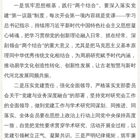
一是筑牢思想根基，践行
“两个结合”。要深入落实
党
建
“第一
议题
”制度，
每次开会第一项内容就是党课
——学习
总书记指示，
持续用习近平新时代中国特色
社会主义思想凝
心铸魂，
把学习贯彻党的创新理论融入日常、抓在经常。深
刻领会
“两个结合”的重大意义，尤其是把马克思主义基本原
理同中华优秀传统文
化相结合，为周易研究赋予时代内涵，
推动易学文化创造性转化、创
新性发展，让古老智慧与新时
代河北发展同频共振。
二是压实党建责任，强化全面领导。严格落实支部委员
会关于
“党建与业务深度融合”的部署，坚持党对研究会工作
的全面领导，
做到党建工作与学术研究同谋划、同推进、同
落实。全体会员要在思
想上政治上行动上同党中央保持高度
一致，自觉把党性要求贯穿学
术研究、活动开展全过程，以
党建引领树立正气、凝聚共识。
三是严明纪律规矩，筑牢廉