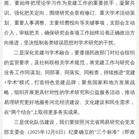
摇。要始终把理论学习作为党建工作的重要抓手
，
凝聚共
识。强化把关定向，围绕研究会章程修订、重大学术活动策
划、重要人事调整、主要经费投向等关
键事项，支部
会
主动
介入，审核把关，确保研究会各项工作始终
沿着正确政治方
向推进，坚决抵制各类错误思想对学术研究的干扰。
二是深化党建与学术融合
，要遵循民政部门对社会组织
的监管
要求，及社科联相关学术规范，将党建工作与研究会
业务工作同谋
划、同部署、同落实、同检查
，
持续推进
“党建
+学术”模式
，打造特
色党建品牌；聚焦国家和地方发展战
略，组织开展更具针对性的学
术研究和公益服务活动，推动
易理研究更好地服务
河北
经济建
设
、
文化建设
和民生需求，
在
“两个结合”上取得更多务实成果。
三是优化队伍建设，
我们要按照河北省周易研究会党支
部支委
会
（
2025
年
12
月
6
日）纪要确立的
“
三个标准
”
（即
政