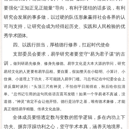
要强化
“正知正见正能量”导向，有利于团结
的话多说，有利
研究会
发展
的事多做，以过硬的队伍形象赢得社会各界
的认
可与支持，让研究会
成为经得起历史、实践和人民检验的优
秀学
术团体
。
四、以践行担当，厚植德行修养，扛起时代使命
支部委员会要求，易学研究者要坚
守
“易为君子谋”的古
训，
做到研易先修身、修身先修德。
易
学文化是大本大源的
学问，研究
易经文化的人更要有易学品相。
要自重，
假如整天在小聪明、小
算计、小
伎俩
、
小道理
上下功夫，不可能踏入易学门槛。习总书记在中纪委全会上
讲反腐时谈到：“头顶三尺有神灵，不怕你平日闹得欢，秋后给你拉清
单。”总
书记引用的这句民俗语言震耳发聩！如果一个学易者不真诚，没
道
德，“神灵”肯定
不会让他开悟。德行是治学之基，唯有德术兼修，
才能
真正领悟易学精髓、传承文化血脉。
全体成员要悟透定数与变数的哲学逻辑，多在内功上下
功夫、摒
弃浮躁功利之心，坚守学术本真，涵养天地境界。