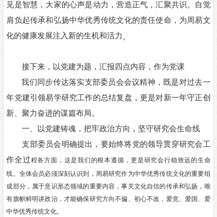
见是智慧，大家
的心声是动力，营造正气，汇聚共识。自觉
肩负起传承和弘扬中华优
秀传统文化的责任使命
，
为周易文
化的健康发展注入新的生机和活
力
。
接下来
，以党建为题，
汇报
四点内容，作为
党课
我们
同步传达落实支部委员会会议精神，既是对过去一
年党建引领
易学研究工作的总结复盘，更是对新一年守正创
新、聚力奋进的谋篇布局。
一、以党建铸魂，把牢政治方向，坚守研究会生命线
支部委员会明确提出，要始终将党的领导贯穿研究会工
作全过
程各方面，这是我们的根本遵循，更是研究会行稳致远的生命
线。全
体会员必须深刻认识到，周易研究作为中华优秀传统文化的重要组
成部分，属于意识形态领域的重要内容，事关文化自信的传承和弘
扬，唯
有旗帜鲜明讲政治，才能确保研究方向不偏、初心不改，爱党、
爱国、爱
中华优秀传统文化。