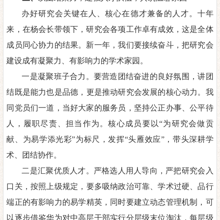
办好研究会关键在人、核心在德才兼备的人才。十年
来，在杨会长带领下，研究会各项工作卓有成效，这是全体
成员同心协力的结果。新一年，我们要接续奋斗
，
把研究会
建设成有凝聚力、有影响力的学术家园。
一是凝聚班子合力。要营造团结奋进的良好氛围，讲团
结既是能力也是品德
，
更是推动研究会发展的核心动力。我
同党员们一
道，当好大家的服务员，坚持公正办事、公平待
人，履职尽责、担当作为。核心成员要以
“为研究会做贡
献、为易学添光彩”为
标尺，发挥
“头雁效应”，带头深
耕学
术、团结协作。
二是汇聚优质人才。严格选人用人导向，严把研究会入
口关，按
照上级规定
，
要
多
吸纳政治可靠、学术过硬、品行
端正的
有影响力的
易学精英，同
时要建立动态管理机制，
可
以逐步借鉴华为对中高层干部实行分层级末位淘汰，每层级