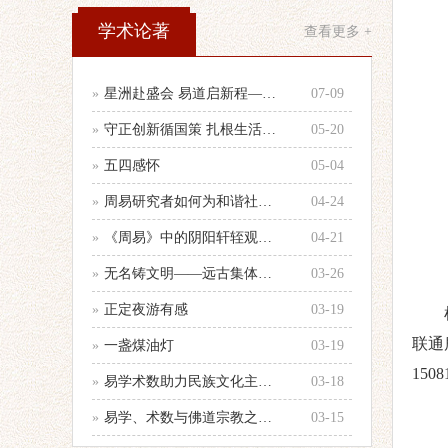
学术论著
查看更多 +
»
星洲赴盛会 易道启新程——参加第33
07-09
»
守正创新循国策 扎根生活践国学 —
05-20
»
五四感怀
05-04
»
周易研究者如何为和谐社会建设服务的心
04-24
»
《周易》中的阴阳轩轾观念浅析——以十
04-21
»
无名铸文明——远古集体智慧的文化图腾
03-26
»
正定夜游有感
03-19
联通
»
一盏煤油灯
03-19
1508
»
易学术数助力民族文化主体性建设
03-18
»
易学、术数与佛道宗教之辨别
03-15