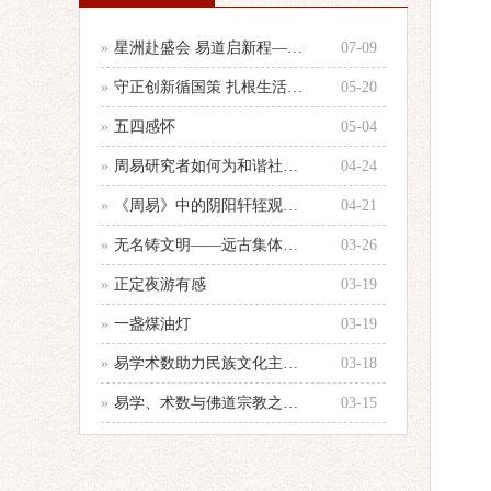
»
星洲赴盛会 易道启新程——参加第33
07-09
»
守正创新循国策 扎根生活践国学 —
05-20
»
五四感怀
05-04
»
周易研究者如何为和谐社会建设服务的心
04-24
»
《周易》中的阴阳轩轾观念浅析——以十
04-21
»
无名铸文明——远古集体智慧的文化图腾
03-26
»
正定夜游有感
03-19
»
一盏煤油灯
03-19
»
易学术数助力民族文化主体性建设
03-18
»
易学、术数与佛道宗教之辨别
03-15