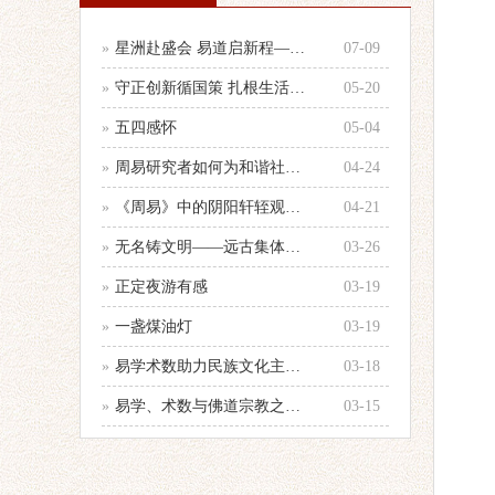
»
星洲赴盛会 易道启新程——参加第33
07-09
»
守正创新循国策 扎根生活践国学 —
05-20
»
五四感怀
05-04
»
周易研究者如何为和谐社会建设服务的心
04-24
»
《周易》中的阴阳轩轾观念浅析——以十
04-21
»
无名铸文明——远古集体智慧的文化图腾
03-26
»
正定夜游有感
03-19
»
一盏煤油灯
03-19
»
易学术数助力民族文化主体性建设
03-18
»
易学、术数与佛道宗教之辨别
03-15