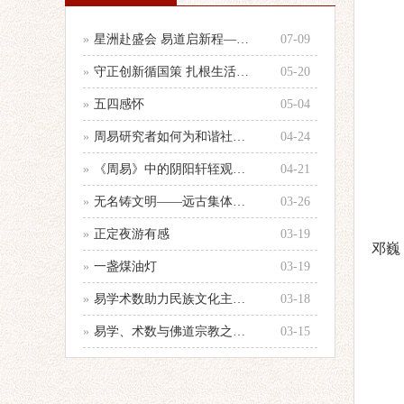
»
星洲赴盛会 易道启新程——参加第33
07-09
»
守正创新循国策 扎根生活践国学 —
05-20
»
五四感怀
05-04
»
周易研究者如何为和谐社会建设服务的心
04-24
»
《周易》中的阴阳轩轾观念浅析——以十
04-21
»
无名铸文明——远古集体智慧的文化图腾
03-26
»
正定夜游有感
03-19
邓巍
»
一盏煤油灯
03-19
»
易学术数助力民族文化主体性建设
03-18
»
易学、术数与佛道宗教之辨别
03-15