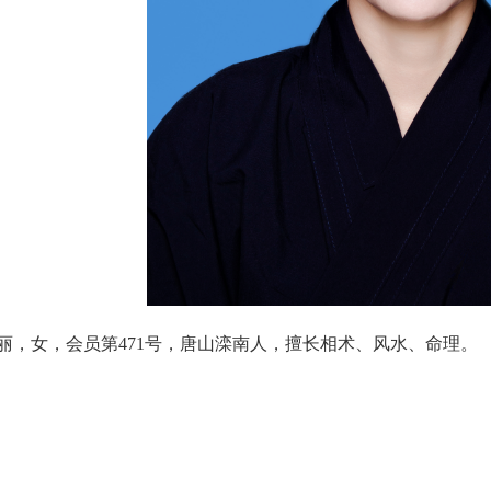
丽，女，会员第471号，唐山滦南人，擅长相术、风水、命理。