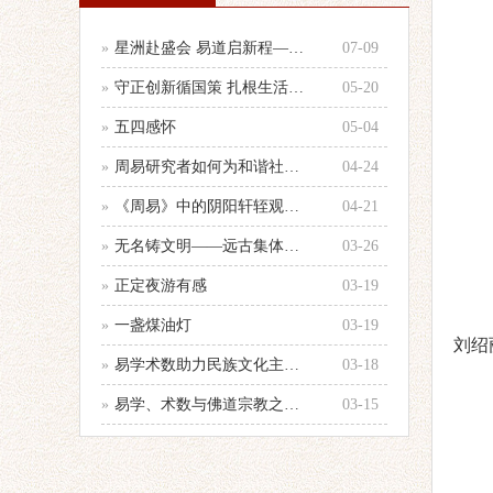
»
星洲赴盛会 易道启新程——参加第33
07-09
»
守正创新循国策 扎根生活践国学 —
05-20
»
五四感怀
05-04
»
周易研究者如何为和谐社会建设服务的心
04-24
»
《周易》中的阴阳轩轾观念浅析——以十
04-21
»
无名铸文明——远古集体智慧的文化图腾
03-26
»
正定夜游有感
03-19
»
一盏煤油灯
03-19
刘绍
»
易学术数助力民族文化主体性建设
03-18
»
易学、术数与佛道宗教之辨别
03-15