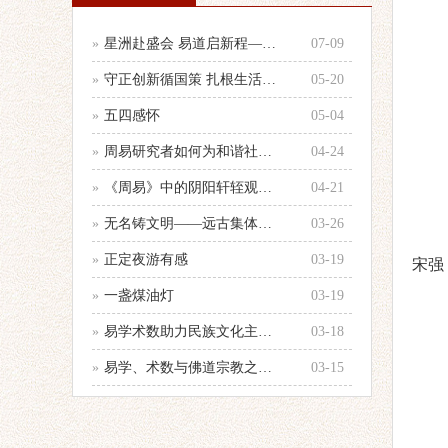
»
星洲赴盛会 易道启新程——参加第33
07-09
»
守正创新循国策 扎根生活践国学 —
05-20
»
五四感怀
05-04
»
周易研究者如何为和谐社会建设服务的心
04-24
»
《周易》中的阴阳轩轾观念浅析——以十
04-21
»
无名铸文明——远古集体智慧的文化图腾
03-26
»
正定夜游有感
03-19
宋强
»
一盏煤油灯
03-19
»
易学术数助力民族文化主体性建设
03-18
»
易学、术数与佛道宗教之辨别
03-15